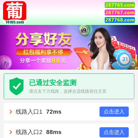
已通过安全监测
请点击下方线路，选择合适线路前往主页
线路入口1
72ms
点击进入
线路入口2
88ms
点击进入